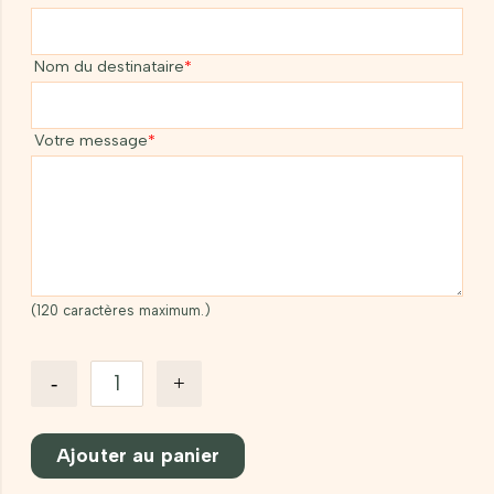
Nom du destinataire
*
Votre message
*
(120 caractères maximum.)
quantité
-
+
de
Soin
Expert
Estime&Sens
Ajouter au panier