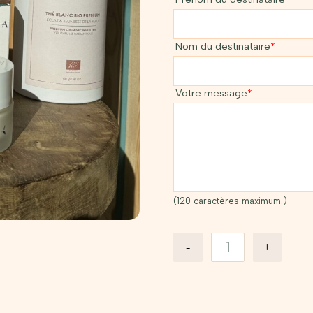
Nom du destinataire
*
Votre message
*
(120 caractères maximum.)
quantité
-
+
de
Soin
visage
Léonia