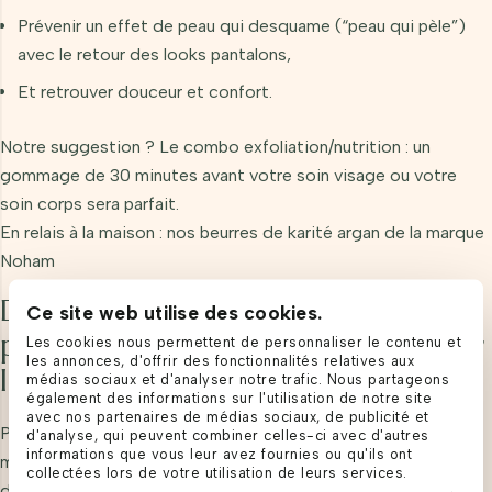
Prévenir un effet de peau qui desquame (“peau qui pèle”)
avec le retour des looks pantalons,
Et retrouver douceur et confort.
Notre suggestion ? Le combo exfoliation/nutrition :
un
gommage de 30 minutes
avant votre soin visage ou votre
soin corps sera parfait.
En relais à la maison : nos beurres de karité argan de la marque
Noham
Des mains et des pieds tous
Ce site web utilise des cookies.
propres, tous neufs, pour conquérir
Les cookies nous permettent de personnaliser le contenu et
les annonces, d'offrir des fonctionnalités relatives aux
le monde
médias sociaux et d'analyser notre trafic. Nous partageons
également des informations sur l'utilisation de notre site
avec nos partenaires de médias sociaux, de publicité et
Parce que les pieds sont associés à la dynamique du
d'analyse, qui peuvent combiner celles-ci avec d'autres
informations que vous leur avez fournies ou qu'ils ont
mouvement, et que les mains nous permettent de saisir et
collectées lors de votre utilisation de leurs services.
d’accueillir les opportunités, vous vous sentirez toujours plus