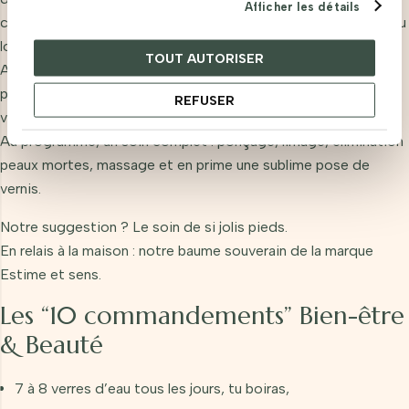
Afficher les détails
conquérante, et dans un esprit vif de rentrée, avec un nouveau
look jusqu’au bout du vernis.
TOUT AUTORISER
Au revoir à votre pose “pré-vacances” qui aura bien vécu,
place à un look de rentrée, pour accessoiriser votre style et
REFUSER
votre état d’esprit.
Au programme, un soin complet : ponçage, limage, élimination
peaux mortes, massage et en prime une sublime pose de
vernis.
Notre suggestion ?
Le soin de si jolis pieds
.
En relais à la maison : notre baume souverain de la marque
Estime et sens.
Les “10 commandements” Bien-être
& Beauté
7 à 8 verres d’eau tous les jours, tu boiras,