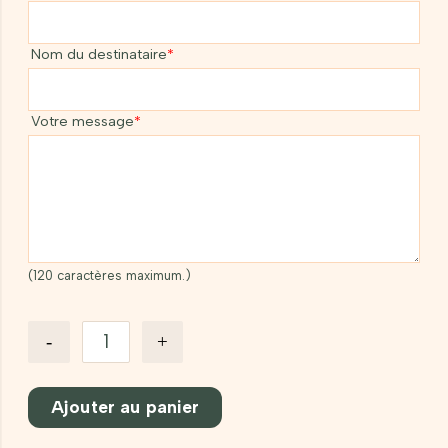
Nom du destinataire
*
Votre message
*
(120 caractères maximum.)
quantité
-
+
de
Duo
parent/enfant
visage
Ajouter au panier
ou
corps